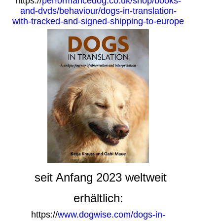
https://
performancedog.co.uk/shop/books-
and-dvds/behaviour/dogs-in-translation-
with-tracked-and-signed-shipping-to-europe
seit Anfang 2023 weltweit
erhältlich:
https://
www.dogwise.com/dogs-in-